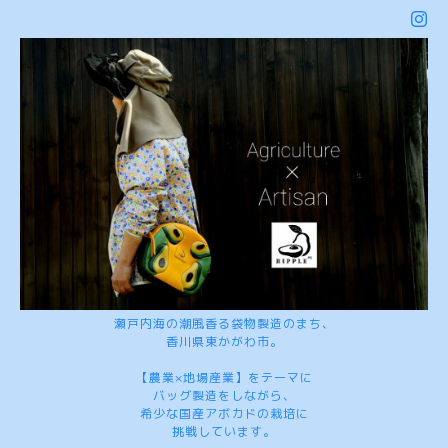
瀬戸内海の潮風香る袋物製造のまち、
香川県東かがわ市。
【農業×地場産業】をテーマに
バッグ製造をしながら、
希少な国産アボカドの栽培に
挑戦しています。