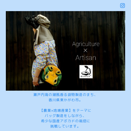
瀬戸内海の潮風香る袋物製造のまち、
香川県東かがわ市。
【農業×地場産業】をテーマに
バッグ製造をしながら、
希少な国産アボカドの栽培に
挑戦しています。