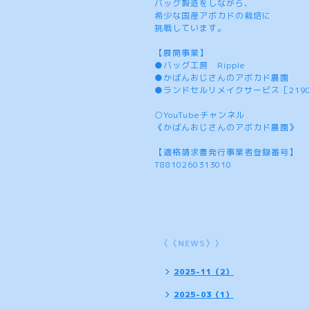
バッグ製造をしながら、
希少な国産アボカドの栽培に
挑戦しています。
【展開事業】
●バッグ工房 Ripple
●かばんおじさんのアボカド農園
●ランドセルリメイクサービス［219
○YouTubeチャンネル
《かばんおじさんのアボカド農園》
【適格請求書発行事業者登録番号】
T8810260313010
〈〈NEWS〉〉
2025-11（2）
2025-03（1）