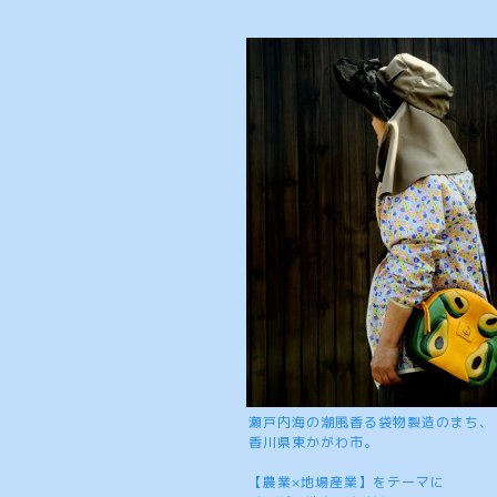
瀬戸内海の潮風香る袋物製造のまち、
香川県東かがわ市。
【農業×地場産業】をテーマに