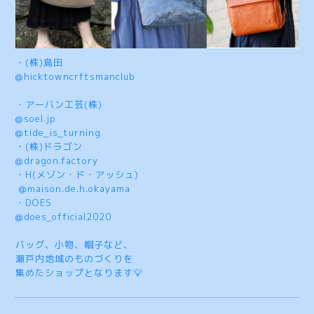
・(株)島田
@hicktowncrftsmanclub
・アーバン工芸(株)
@soel.jp
@tide_is_turning
・(株)ドラゴン
@dragon.factory
・H(メゾン・ド・アッシュ)
@maison.de.h.okayama
・DOES
@does_official2020
バッグ、小物、帽子など、
瀬戸内地域のものづくりを
集めたショップとなります💡