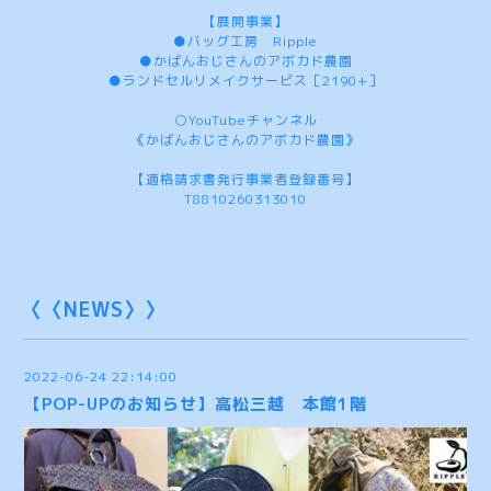
【展開事業】
●バッグ工房 Ripple
●かばんおじさんのアボカド農園
●ランドセルリメイクサービス［2190+］
○YouTubeチャンネル
《かばんおじさんのアボカド農園》
【適格請求書発行事業者登録番号】
T8810260313010
〈〈NEWS〉〉
2022-06-24 22:14:00
【POP-UPのお知らせ】高松三越 本館1階