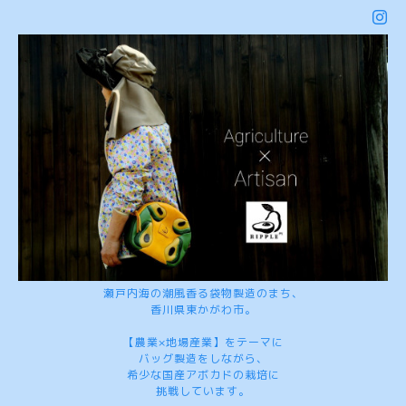
瀬戸内海の潮風香る袋物製造のまち、
香川県東かがわ市。
【農業×地場産業】をテーマに
バッグ製造をしながら、
希少な国産アボカドの栽培に
挑戦しています。