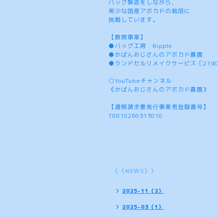
バッグ製造をしながら、
希少な国産アボカドの栽培に
挑戦しています。
【展開事業】
●バッグ工房 Ripple
●かばんおじさんのアボカド農園
●ランドセルリメイクサービス［219
○YouTubeチャンネル
《かばんおじさんのアボカド農園》
【適格請求書発行事業者登録番号】
T8810260313010
〈〈NEWS〉〉
2025-11（2）
2025-03（1）